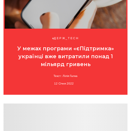
ДЕРЖ_TECH
У межах програми «єПідтримка»
українці вже витратили понад 1
мільярд гривень
Текст: Лілія Галка
12 Січня 2022