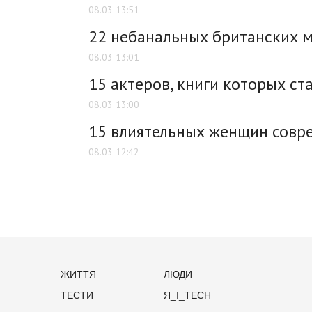
08.03 13:51
22 небанальных британских 
08.03 13:01
15 актеров, книги которых ст
08.03 13:00
15 влиятельных женщин совр
08.03 12:42
ЖИТТЯ
ЛЮДИ
ТЕСТИ
Я_І_TECH