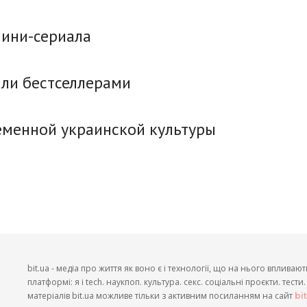
мини-сериала
али бестселлерами
еменной украинской культуры
bit.ua - медіа про життя як воно є і технології, що на нього впливают
платформі: я і tech. наукпоп. культура. секс. соціальні проєкти. тест
матеріалів bit.ua можливе тільки з активним посиланням на сайт
bi