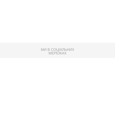
МИ В СОЦІАЛЬНИХ
МЕРЕЖАХ
83K
Розробка сайту
Партнер по SEO