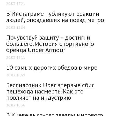
20.03 17:21
В Инстаграме публикуют реакции
людей, опоздавших на поезд метро
20.03 16:34
Почувствуй защиту – достигни
большего. История спортивного
бренда Under Armour
20.03 16:11
10 самых дорогих обедов в мире
20.03 15:59
Беспилотник Uber впервые сбил
пешехода насмерть. Как это
повлияет на индустрию
20.03 15:36
В Киеве выступят звезды мирового