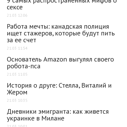
9 самых распространенных мифов о
сексе
21.03 12:06
Работа мечты: канадская полиция
ищет стажеров, которые будут пить
за ее счет
21.03 11:54
Основатель Amazon выгулял своего
робота-пса
21.03 11:05
История о друге: Стелла, Виталий и
Жером
21.03 10:35
Дневники эмигранта: как живется
украинке в Милане
21.03 10:01