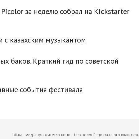
Picolor за неделю собрал на Kickstarter
м с казахским музыкантом
ых баков. Краткий гид по советской
лавные события фестиваля
bit.ua - медіа про життя як воно є і технології, що на нього впливают