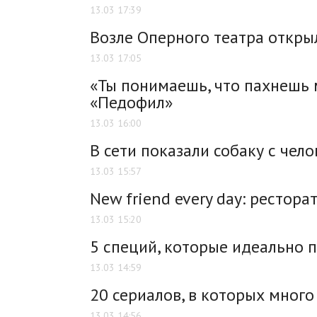
13.03 17:39
Возле Оперного театра откры
13.03 17:05
«Ты понимаешь, что пахнешь 
«Педофил»
13.03 16:00
В сети показали собаку с чел
13.03 15:57
New friend every day: рестор
13.03 15:20
5 специй, которые идеально п
13.03 14:59
20 сериалов, в которых много
13.03 14:56