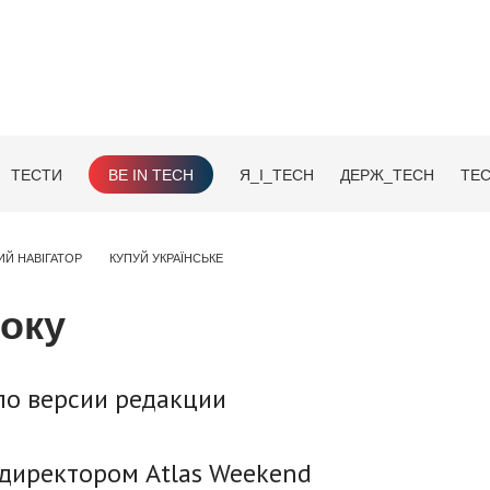
ТЕСТИ
BE IN TECH
Я_І_TECH
ДЕРЖ_TECH
TEC
ИЙ НАВІГАТОР
КУПУЙ УКРАЇНСЬКЕ
року
 по версии редакции
директором Atlas Weekend