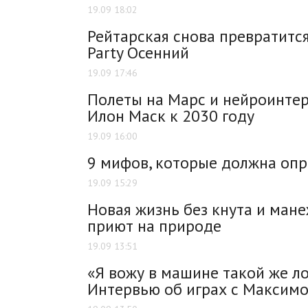
19.09 18:02
Рейтарская снова превратитс
Party Осенний
19.09 17:46
Полеты на Марс и нейроинтер
Илон Маск к 2030 году
19.09 16:00
9 мифов, которые должна опр
19.09 15:29
Новая жизнь без кнута и ман
приют на природе
19.09 13:51
«Я вожу в машине такой же лом
Интервью об играх с Максим