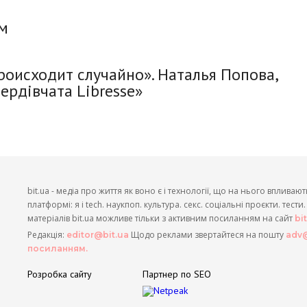
ем
роисходит случайно». Наталья Попова,
ердівчата Libresse»
bit.ua - медіа про життя як воно є і технології, що на нього впливают
платформі: я і tech. наукпоп. культура. секс. соціальні проєкти. тест
матеріалів bit.ua можливе тільки з активним посиланням на сайт
bi
Редакція:
Щодо реклами звертайтеся на пошту
editor@bit.ua
adv@
посиланням.
Розробка сайту
Партнер по SEO