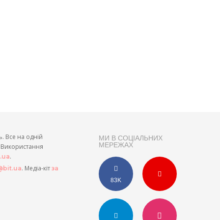
ь. Все на одній
МИ В СОЦІАЛЬНИХ
МЕРЕЖАХ
и. Використання
.
t.ua
. Медіа-кіт
bit.ua
за
83K