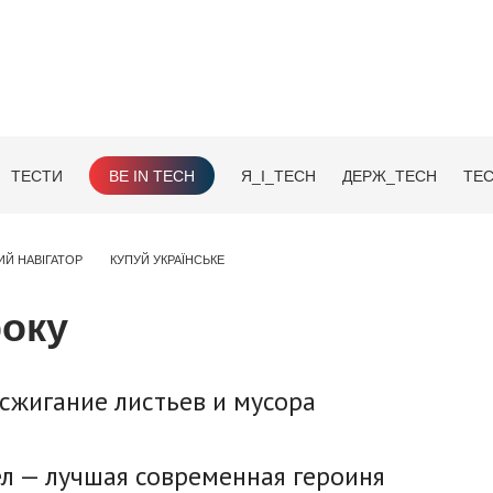
ТЕСТИ
BE IN TECH
Я_І_TECH
ДЕРЖ_TECH
TEC
ИЙ НАВІГАТОР
КУПУЙ УКРАЇНСЬКЕ
року
 сжигание листьев и мусора
л — лучшая современная героиня