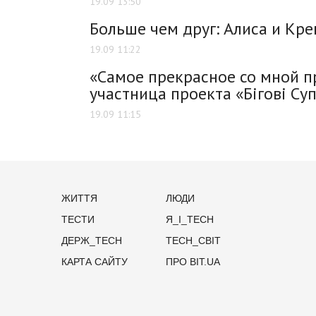
19.09 13:50
Больше чем друг: Алиса и Кр
19.09 11:22
«Самое прекрасное со мной п
участница проекта «Бігові Суп
19.09 11:15
ЖИТТЯ
ЛЮДИ
ТЕСТИ
Я_І_TECH
ДЕРЖ_TECH
TECH_СВІТ
КАРТА САЙТУ
ПРО BIT.UA