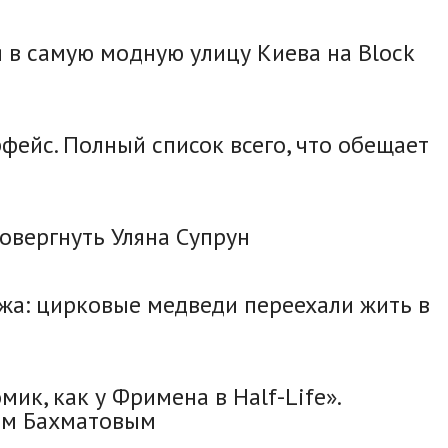
я в самую модную улицу Киева на Block
фейс. Полный список всего, что обещает
овергнуть Уляна Супрун
ежа: цирковые медведи переехали жить в
ик, как у Фримена в Half-Life».
ом Бахматовым