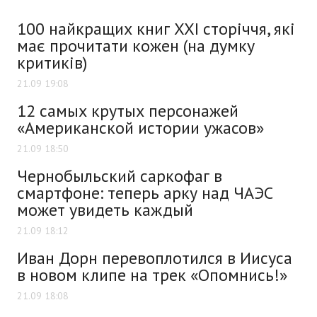
100 найкращих книг XXI сторіччя, які
має прочитати кожен (на думку
критиків)
21.09 19:08
12 самых крутых персонажей
«Американской истории ужасов»
21.09 18:50
Чернобыльский саркофаг в
смартфоне: теперь арку над ЧАЭС
может увидеть каждый
21.09 18:12
Иван Дорн перевоплотился в Иисуса
в новом клипе на трек «Опомнись!»
21.09 18:08