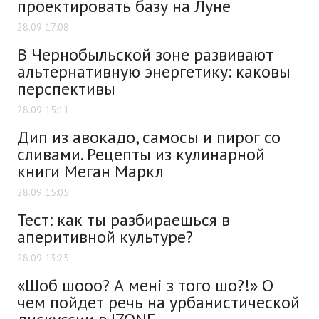
проектировать базу на Луне
28.09 17:08
В Чернобыльской зоне развивают
альтернативную энергетику: каковы
перспективы
28.09 15:11
Дип из авокадо, самосы и пирог со
сливами. Рецепты из кулинарной
книги Меган Маркл
28.09 15:05
Тест: как ты разбираешься в
аперитивной культуре?
28.09 13:25
«Шоб шооо? А мені з того шо?!» О
чем пойдет речь на урбанистической