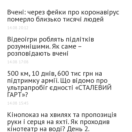
Вчені: через фейки про коронавірус
померло близько тисячі людей
14.08 20:12
Відеоігри роблять підлітків
розумнішими. Як саме –
розповідають вчені
14.08 17:08
500 км, 10 днів, 600 тис грн на
підтримку армії. Що відомо про
ультрапробіг єдності «СТАЛЕВИЙ
ГАРТ»?
14.08 15:45
Кінопоказ на хвилях та пропозиція
руки і серця на яхті. Як проходив
кінотеатр на воді? День 2.