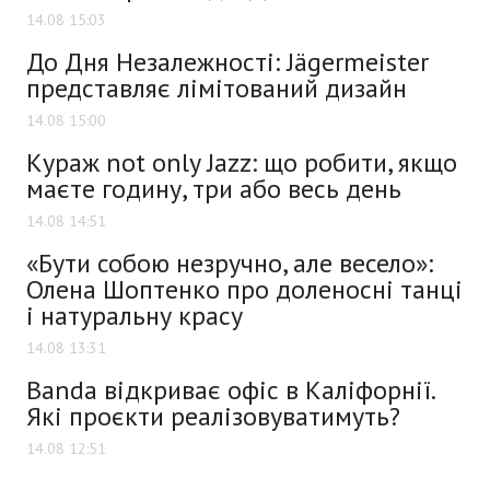
14.08 15:03
До Дня Незалежності: Jägermeister
представляє лімітований дизайн
14.08 15:00
Кураж not only Jazz: що робити, якщо
маєте годину, три або весь день
14.08 14:51
«Бути собою незручно, але весело»:
Олена Шоптенко про доленосні танці
і натуральну красу
14.08 13:31
Banda відкриває офіс в Каліфорнії.
Які проєкти реалізовуватимуть?
14.08 12:51