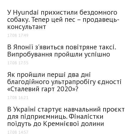
У Hyundai прихистили бездомного
собаку. Тепер цей пес – продавець-
консультант
17.08 17:49
В Японії з'явиться повітряне таксі.
Випробування пройшли успішно
17.08 17:35
Як пройшли перші два дні
благодійного ультрапробігу єдності
«Сталевий гарт 2020»?
17.08 16:21
В Україні стартує навчальний проєкт
для підприємниць. Фіналістки
поїдуть до Кремнієвої долини
17.08 14:57