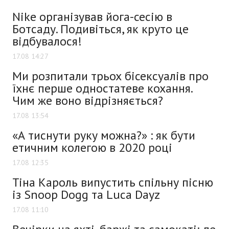
Nike організував йога-сесію в
Ботсаду. Подивіться, як круто це
відбувалося!
17.08 14:27
Ми розпитали трьох бісексуалів про
їхнє перше одностатеве кохання.
Чим же воно відрізняється?
17.08 13:54
«А‌ ‌тиснути‌ ‌руку‌ ‌можна?»‌ ‌:‌ ‌як‌ ‌бути‌
‌етичним‌ ‌колегою‌ ‌в‌ ‌2020‌ ‌році‌ ‌
17.08 12:35
Тіна Кароль випустить спільну пісню
із Snoop Dogg та Luca Dayz
17.08 11:10