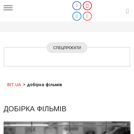
СПЕЦПРОЄКТИ
BIT.UA
добірка фільмів
ДОБІРКА ФІЛЬМІВ