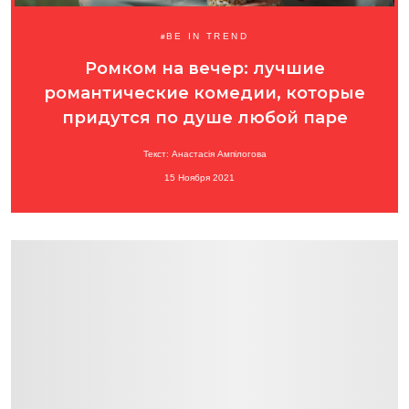
BE IN TREND
Ромком на вечер: лучшие
романтические комедии, которые
придутся по душе любой паре
Текст: Анастасія Ампілогова
15 Ноября 2021