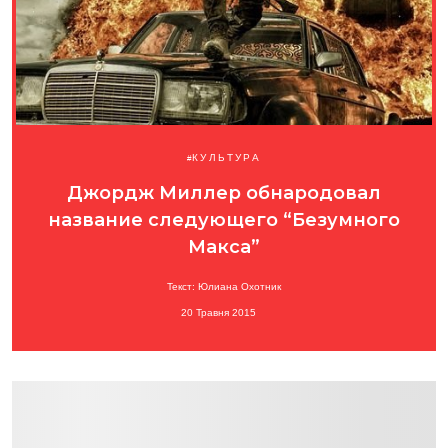
КУЛЬТУРА
Джордж Миллер обнародовал
название следующего “Безумного
Макса”
Текст: Юлиана Охотник
20 Травня 2015