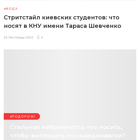
МОДА
Стритстайл киевских студентов: что
носят в КНУ имени Тараса Шевченко
24 Листопада 2014
4
ПОДОРОЖІ
Стильная небрежность: что носить,
чтобы выглядеть по-скандинавски?