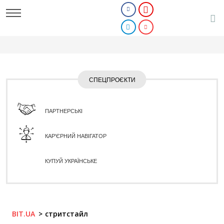
СПЕЦПРОЄКТИ
ПАРТНЕРСЬКІ
КАР'ЄРНИЙ НАВІГАТОР
КУПУЙ УКРАЇНСЬКЕ
BIT.UA
стритстайл