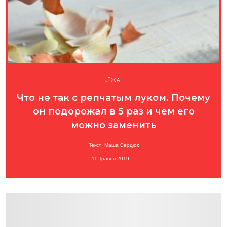
ЇЖА
Что не так с репчатым луком. Почему
он подорожал в 5 раз и чем его
можно заменить
Текст: Маша Сердюк
11 Травня 2019