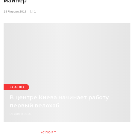
майнер
18 Червня 2018
1
АФІША
В центре Киева начинает работу
первый велохаб
09 Липня 2015
СПОРТ