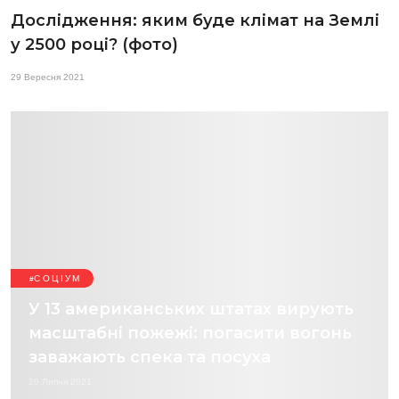
Дослідження: яким буде клімат на Землі
у 2500 році? (фото)
29 Вересня 2021
СОЦІУМ
У 13 американських штатах вирують
масштабні пожежі: погасити вогонь
заважають спека та посуха
20 Липня 2021