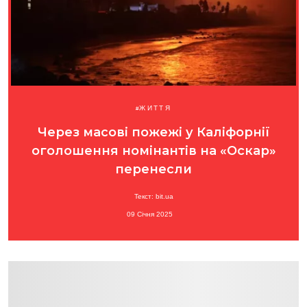
ЖИТТЯ
Через масові пожежі у Каліфорнії
оголошення номінантів на «Оскар»
перенесли
Текст: bit.ua
09 Січня 2025