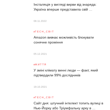
Інсталяція у вигляді вирви від знаряда:
Україна вперше представила свій …
08.11.2022
TECH_СВІТ
Amazon вивчає можливість блокувати
сонячне проміння
05.12.2021
ЖИТТЯ
У зміні клімату винні люди — факт, який
підтвердили 99% дослідників
19.10.2021
TECH_СВІТ
Сайт дня: штучний інтелект топить вулиці в
Нью-Йорку або Тріумфальну арку в …