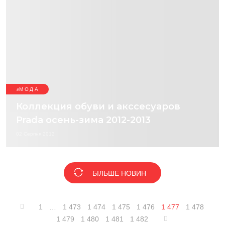
МОДА
Коллекция обуви и акссесуаров
Prada осень-зима 2012-2013
02 Серпня 2012
БІЛЬШЕ НОВИН
1
…
1 473
1 474
1 475
1 476
1 477
1 478
1 479
1 480
1 481
1 482