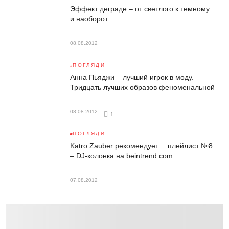
Эффект деграде – от светлого к темному
и наоборот
08.08.2012
ПОГЛЯДИ
Анна Пьяджи – лучший игрок в моду.
Тридцать лучших образов феноменальной
…
08.08.2012
1
ПОГЛЯДИ
Katro Zauber рекомендует… плейлист №8
– DJ-колонка на beintrend.com
07.08.2012