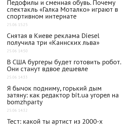
Педофилы и сменная обувь. Почему
спектакль «Галка Моталко» играют в
спортивном интернате
25.06 15:25
Снятая в Киеве реклама Diesel
получила три «Каннских льва»
25.06 14:50
В США бургеры будет готовить робот.
Они станут вдвое дешевле
25.06 14:33
Я бычок подниму, горький дым
затяну: как редактор bit.ua угорел на
bomzhparty
25.06 14:32
Тест: какой ты артист из 2000-х