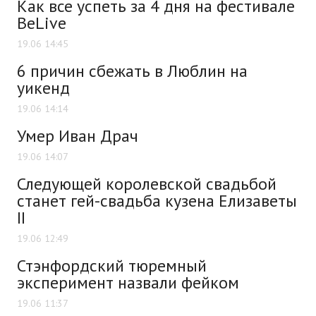
Как все успеть за 4 дня на фестивале
BeLive
19.06 14:45
6 причин сбежать в Люблин на
уикенд
19.06 14:14
Умер Иван Драч
19.06 14:07
Следующей королевской свадьбой
станет гей-свадьба кузена Елизаветы
ІІ
19.06 12:49
Стэнфордский тюремный
эксперимент назвали фейком
19.06 11:37