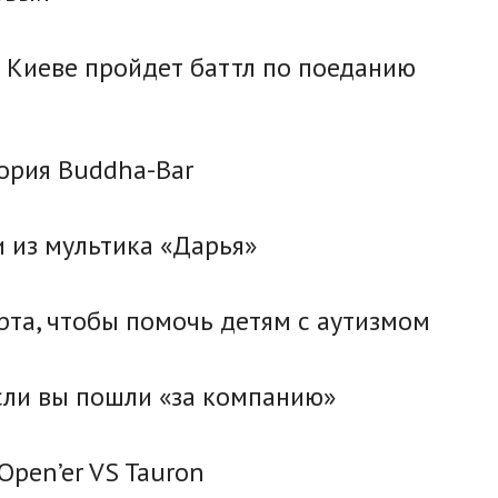
 В Киеве пройдет баттл по поеданию
тория Buddha-Bar
и из мультика «Дарья»
рта, чтобы помочь детям с аутизмом
если вы пошли «за компанию»
Open’er VS Tauron