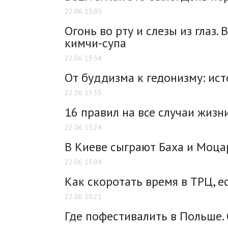
22.06 15:05
Огонь во рту и слезы из глаз.
кимчи-супа
22.06 13:54
От буддизма к гедонизму: ис
22.06 13:35
16 правил на все случаи жизн
22.06 13:24
В Киеве сыграют Баха и Моца
22.06 13:04
Как скоротать время в ТРЦ, 
22.06 10:21
Где пофестивалить в Польше. 