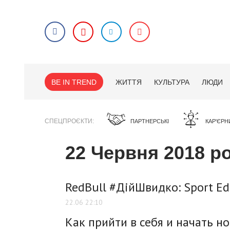
BE IN TREND
ЖИТТЯ
КУЛЬТУРА
ЛЮДИ
СПЕЦПРОЄКТИ
ПАРТНЕРСЬКІ
КАР'ЄРН
22 Червня 2018 р
RedBull #ДійШвидко: Sport Ed
22.06 22:10
Как прийти в себя и начать н