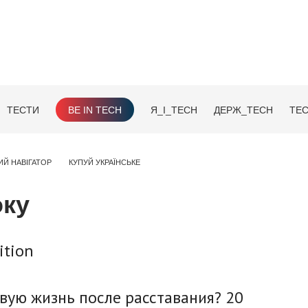
ТЕСТИ
BE IN TECH
Я_І_TECH
ДЕРЖ_TECH
TEC
ИЙ НАВІГАТОР
КУПУЙ УКРАЇНСЬКЕ
оку
ition
овую жизнь после расставания? 20