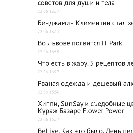
советов для души и тела
22.06 18:27
Бенджамин Клементин стал х
22.06 18:11
Во Львове появится IT Park
22.06 16:39
Что есть в жару. 5 рецептов л
22.06 16:27
Рваная одежда и дешевый алк
22.06 15:56
Хиппи, SunSay и съедобные ц
Кураж Базаре Flower Power
22.06 15:27
BeLive. Как это было. День п