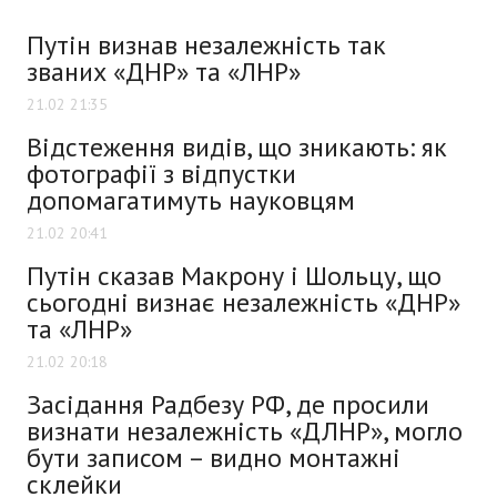
Путін визнав незалежність так
званих «ДНР» та «ЛНР»
21.02 21:35
Відстеження видів, що зникають: як
фотографії з відпустки
допомагатимуть науковцям
21.02 20:41
Путін сказав Макрону і Шольцу, що
сьогодні визнає незалежність «ДНР»
та «ЛНР»
21.02 20:18
Засідання Радбезу РФ, де просили
визнати незалежність «ДЛНР», могло
бути записом – видно монтажні
склейки