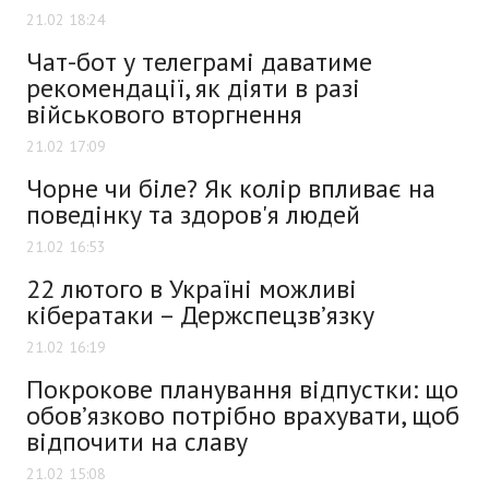
21.02 18:24
Чат-бот у телеграмі даватиме
рекомендації, як діяти в разі
військового вторгнення
21.02 17:09
Чорне чи біле? Як колір впливає на
поведінку та здоров'я людей
21.02 16:53
22 лютого в Україні можливі
кібератаки – Держспецзв’язку
21.02 16:19
Покрокове планування відпустки: що
обов’язково потрібно врахувати, щоб
відпочити на славу
21.02 15:08