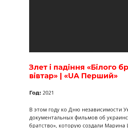
Злет і падіння «Білого б
вівтар» | «UA Перший»
2021
Год:
В этом году ко Дню независимости 
документальных фильмов об украински
братство», которую создали Марина Ц