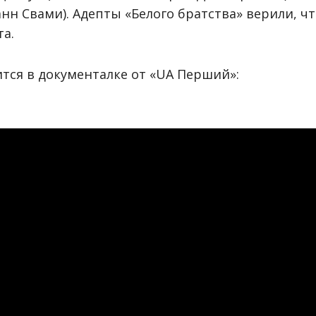
н Свами). Адепты «Белого братства» верили, чт
а.
ится в документалке от «UA Перший»: