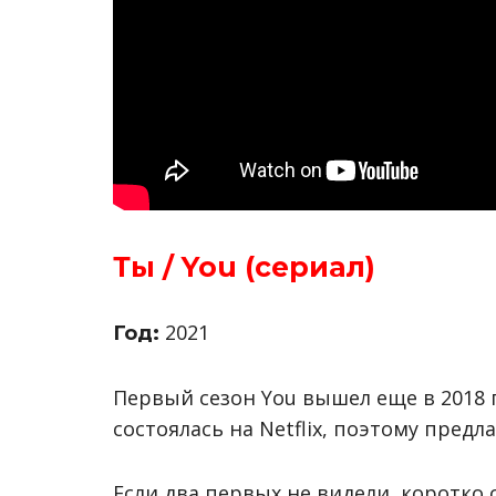
Ты / You (сериал)
2021
Год:
Первый сезон You вышел еще в 2018 
состоялась на Netflix, поэтому предл
Если два первых не видели, коротко