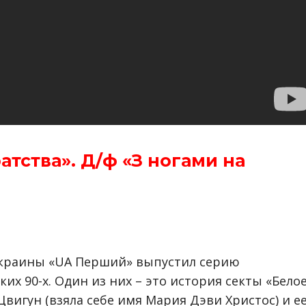
ратства». Д/ф «З ногами на
Украины «UA Перший» выпустил серию
х 90-х. Один из них – это история секты «Бело
вигун (взяла себе имя Мария Дэви Христос) и е