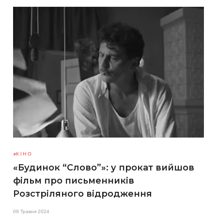
КІНО
«Будинок “Слово”»: у прокат вийшов
фільм про письменників
Розстріляного відродження
09 Травня 2024