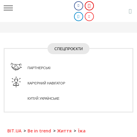
СПЕЦПРОЄКТИ
ПАРТНЕРСЬКІ
КАР'ЄРНИЙ НАВІГАТОР
КУПУЙ УКРАЇНСЬКЕ
BIT.UA
Be in trend
Життя
Їжа