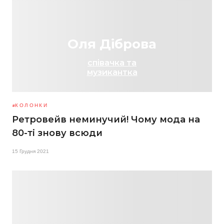
Оля Діброва
співачка та
музикантка
КОЛОНКИ
Ретровейв неминучий! Чому мода на
80-ті знову всюди
15 Грудня 2021