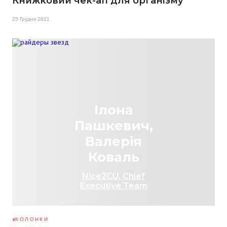
Книжковий чек-ап для організму
25 Грудня 2021
Ілона
Пашкевич,
Валерія
Коваль
Nice2CU, Chief
Executive Team
КОЛОНКИ