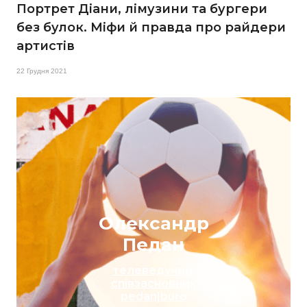
Портрет Діани, лімузини та бургери
без булок. Міфи й правда про райдери
артистів
22 Грудня 2021
Олександр
Педан
телеведучий,
співзасновник
pedan|buro