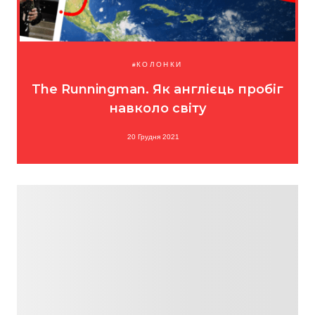
КОЛОНКИ
The Runningman. Як англієць пробіг
навколо світу
20 Грудня 2021