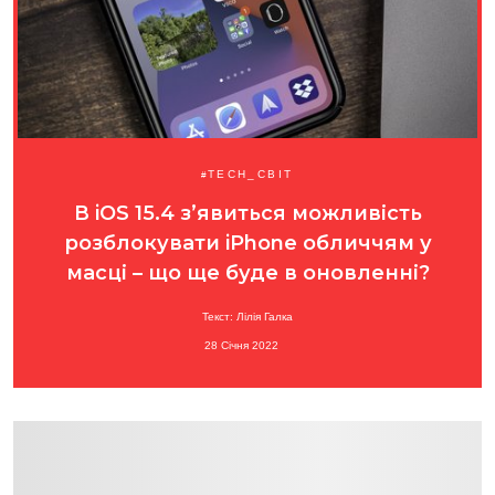
TECH_СВІТ
В iOS 15.4 з’явиться можливість
розблокувати iPhone обличчям у
масці – що ще буде в оновленні?
Текст: Лілія Галка
28 Січня 2022