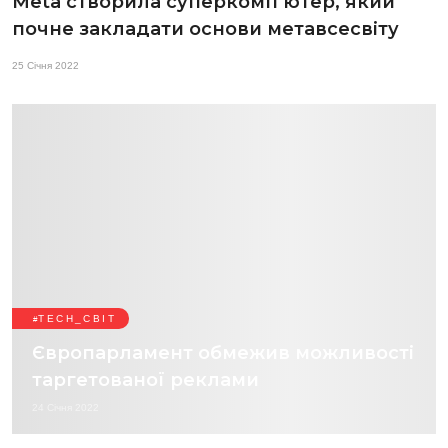
Meta створила суперкомп’ютер, який
почне закладати основи метавсесвіту
25 Січня 2022
TECH_СВІТ
Європарламент обмежив можливості
таргетованої реклами
24 Січня 2022