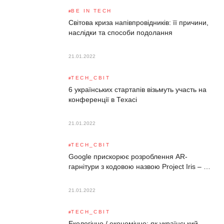
BE IN TECH
Світова криза напівпровідників: її причини,
наслідки та способи подолання
21.01.2022
TECH_СВІТ
6 українських стартапів візьмуть участь на
конференції в Техасі
21.01.2022
TECH_СВІТ
Google прискорює розроблення AR-
гарнітури з кодовою назвою Project Iris – …
21.01.2022
TECH_СВІТ
Екологічно / економічно: як український