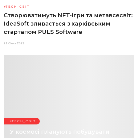
TECH_СВІТ
Створюватимуть NFT-ігри та метавсесвіт:
IdeaSoft зливається з харківським
стартапом PULS Software
21 Січня 2022
TECH_СВІТ
У космосі планують побудувати