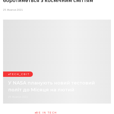
боротиметься з космічним сміттям
25 Жовтня 2021
TECH_СВІТ
У NASA планують новий тестовий
політ до Місяця на лютий
25 Жовтня 2021
BE IN TECH