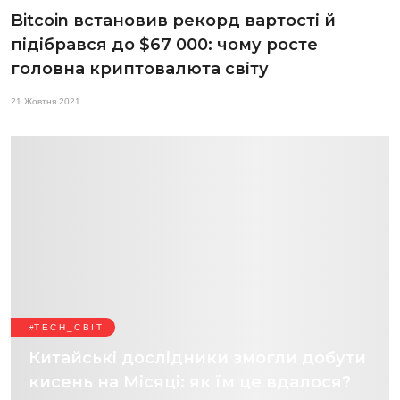
Bitcoin встановив рекорд вартості й
підібрався до $67 000: чому росте
головна криптовалюта світу
21 Жовтня 2021
TECH_СВІТ
Китайські дослідники змогли добути
кисень на Місяці: як їм це вдалося?