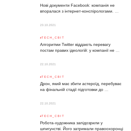
Нові документи Facebook: компанія не
впоралася з інтернет-конспірологами. …
23.10.2021
TECH_СВІТ
Алгоритми Twitter віддають перевагу
постам правих ідеологій: у компанії не …
22.10.2021
TECH_СВІТ
Дрон, який має збити астероїд, перебуває
на фінальній стадії підготовки до …
22.10.2021
TECH_СВІТ
Робота-художника запідозрили у
шпигунстві. Його затримали правоохоронці