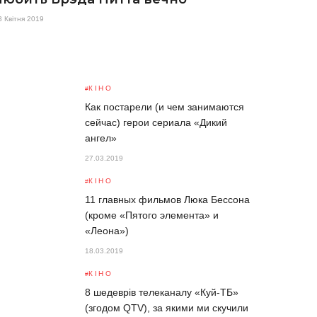
3 Квітня 2019
КІНО
Как постарели (и чем занимаются
сейчас) герои сериала «Дикий
ангел»
27.03.2019
КІНО
11 главных фильмов Люка Бессона
(кроме «Пятого элемента» и
«Леона»)
18.03.2019
КІНО
8 шедеврів телеканалу «Куй-ТБ»
(згодом QTV), за якими ми скучили