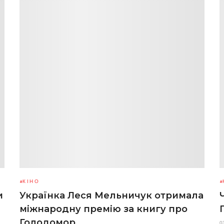
КІНО
и
Українка Леся Мельничук отримала
міжнародну премію за книгу про
Голодомор
0