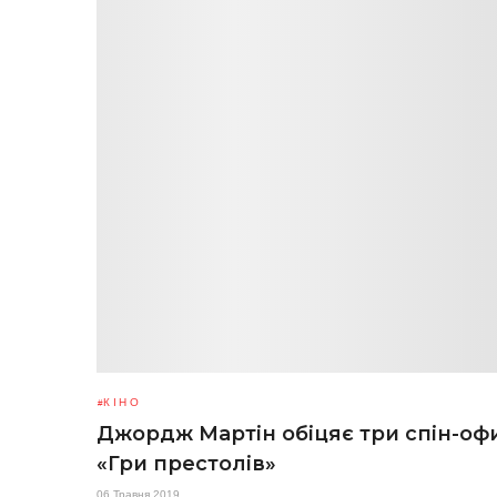
КІНО
Джордж Мартін обіцяє три спін-оф
«Гри престолів»
06 Травня 2019