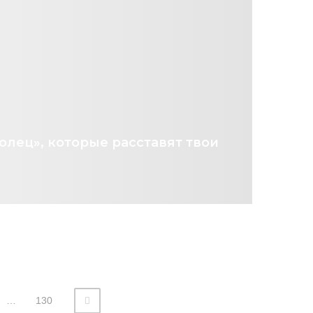
олец», которые расставят твои
…
130