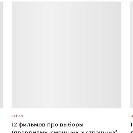
КІНО
12 фильмов про выборы
(правдивых, смешных и страшных)