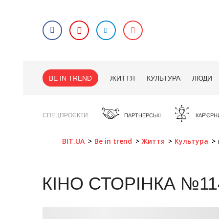
BE IN TREND
ЖИТТЯ
КУЛЬТУРА
ЛЮДИ
СПЕЦПРОЄКТИ
ПАРТНЕРСЬКІ
КАР'ЄРН
BIT.UA
Be in trend
Життя
Культура
КІНО
СТОРІНКА №11