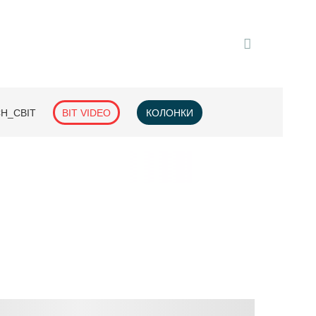
H_СВІТ
BIT VIDEO
КОЛОНКИ