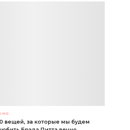
КІНО
10 вещей, за которые мы будем
любить Брэда Питта вечно