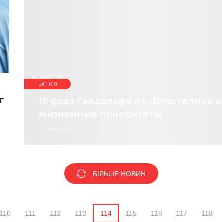
КІНО
г
15 фраз Гэндальфа из «Властелина к
жизненные приоритеты
13 Березня 2019
БІЛЬШЕ НОВИН
110
111
112
113
114
115
116
117
118