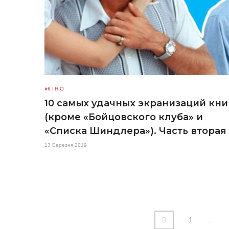
КІНО
10 самых удачных экранизаций кни
(кроме «Бойцовского клуба» и
«Списка Шиндлера»). Часть вторая
13 Березня 2019
1
…