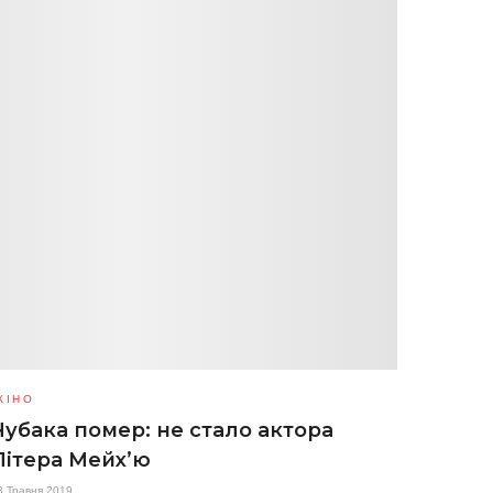
КІНО
Чубака помер: не стало актора
Пітера Мейх’ю
3 Травня 2019