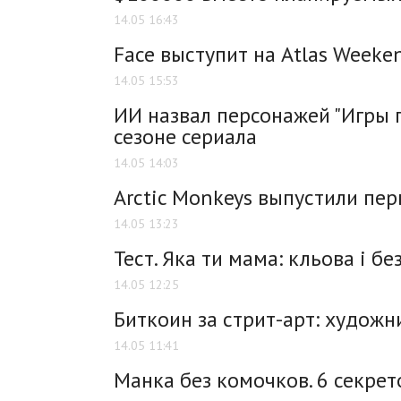
14.05 16:43
Face выступит на Atlas Weeke
14.05 15:53
ИИ назвал персонажей "Игры 
сезоне сериала
14.05 14:03
Arctic Monkeys выпустили пер
14.05 13:23
Тест. Яка ти мама: кльова і бе
14.05 12:25
Биткоин за стрит-арт: худож
14.05 11:41
Манка без комочков. 6 секре