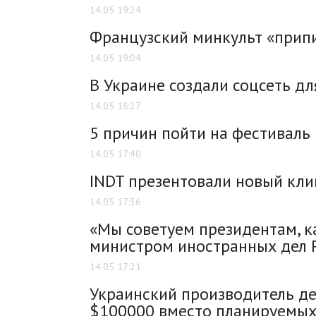
14.05 19:24
Французский минкульт «прип
14.05 19:04
В Украине создали соцсеть д
14.05 18:27
5 причин пойти на фестиваль 
14.05 17:40
INDT презентовали новый кли
14.05 17:36
«Мы советуем президентам, к
министром иностранных дел 
14.05 17:21
Украинский производитель де
$100000 вместо планируемых