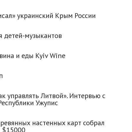
исал» украинский Крым России
ля детей-музыкантов
вина и еды Kyiv Wine
п
ак управлять Литвой». Интервью с
Республики Ужупис
ревянных настенных карт собрал
 $15000