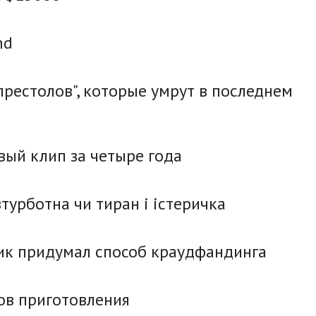
nd
престолов", которые умрут в последнем
вый клип за четыре года
зтурботна чи тиран і істеричка
ник придумал способ краудфандинга
тов приготовления