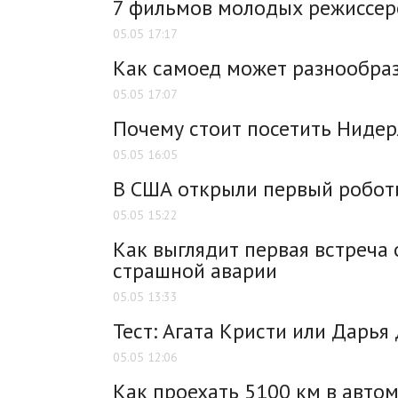
7 фильмов молодых режиссеро
05.05 17:17
Как самоед может разнообра
05.05 17:07
Почему стоит посетить Нидер
05.05 16:05
В США открыли первый робот
05.05 15:22
Как выглядит первая встреча
страшной аварии
05.05 13:33
Тест: Агата Кристи или Дарья
05.05 12:06
Как проехать 5100 км в автом