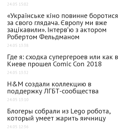
24.05 15:02
«Українське кіно повинне боротися
за свого глядача. Європу ми вже
зацікавили». Інтерв’ю з актором
Робертом Фельдманом
24.05 13:38
Где я: сходка супергероев или как в
Киеве прошел Comic Con 2018
24.05 13:32
H&M создали коллекцию в
поддержку ЛГБТ-сообщества
24.05 13:10
Блогеры собрали из Lego робота,
который умеет жарить яичницу
24.05 12:36