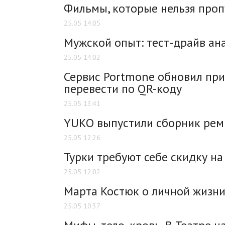
Фильмы, которые нельзя проп
25.05 14:05
Мужской опыт: тест-драйв ан
25.05 14:02
Сервис Portmone обновил при
перевести по QR-коду
25.05 13:41
YUKO выпустили сборник реми
25.05 12:26
Турки требуют себе скидку на
25.05 12:02
Марта Костюк о личной жизни
25.05 10:37