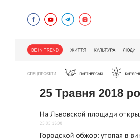
BE IN TREND
ЖИТТЯ
КУЛЬТУРА
ЛЮДИ
СПЕЦПРОЄКТИ
ПАРТНЕРСЬКІ
КАР'ЄРН
25 Травня 2018 р
На Львовской площади откры
25.05 18:08
Городской обжор: утопая в вин