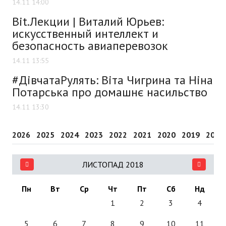
14.11 14:00
Bit.Лекции | Виталий Юрьев:
искусственный интеллект и
безопасность авиаперевозок
14.11 13:55
#ДівчатаРулять: Віта Чигрина та Ніна
Потарська про домашнє насильство
14.11 13:30
2026
2025
2024
2023
2022
2021
2020
2019
2018
ЛИСТОПАД 2018
Пн
Вт
Ср
Чт
Пт
Сб
Нд
1
2
3
4
5
6
7
8
9
10
11