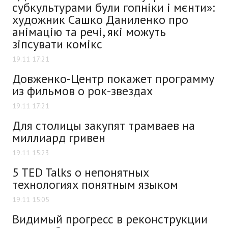
субкультурами були гопніки і мєнти»:
художник Сашко Даниленко про
анімацію та речі, які можуть
зіпсувати комікс
19.11 17:21
Довженко-Центр покажет программу
из фильмов о рок-звездах
19.11 17:21
Для столицы закупят трамваев на
миллиард гривен
19.11 15:23
5 TED Talks о непонятных
технологиях понятным языком
19.11 15:05
Видимый прогресс в реконструкции