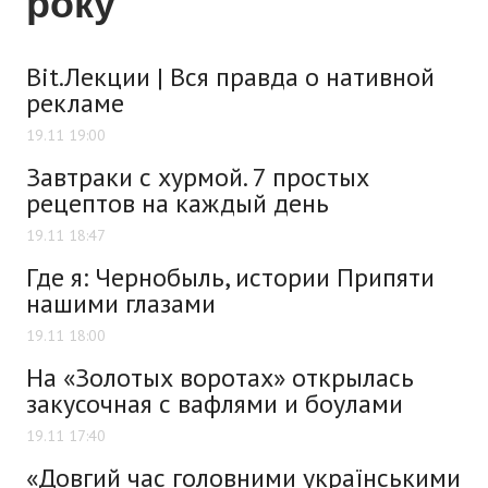
року
Bit.Лекции | Вся правда о нативной
рекламе
19.11 19:00
Завтраки с хурмой. 7 простых
рецептов на каждый день
19.11 18:47
Где я: Чернобыль, истории Припяти
нашими глазами
19.11 18:00
На «Золотых воротах» открылась
закусочная с вафлями и боулами
19.11 17:40
«Довгий час головними українськими