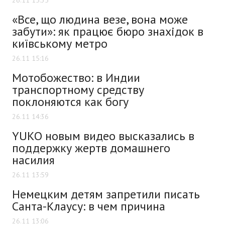
«Все, що людина везе, вона може
забути»: як працює бюро знахідок в
київському метро
26.11 15:16
Мотобожество: в Индии
транспортному средству
поклоняются как богу
26.11 14:36
YUKO новым видео высказались в
поддержку жертв домашнего
насилия
26.11 13:59
Немецким детям запретили писать
Санта-Клаусу: в чем причина
26.11 13:06