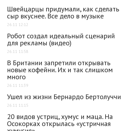
Швейцарцы придумали, как сделать
сыр вкуснее. Все дело в музыке
26.11 12:12
Робот создал идеальный сценарий
для рекламы (видео)
26.11 11:58
В Британии запретили открывать
новые кофейни. Их и так слишком
много
26.11 11:39
Ушел из жизни Бернардо Бертолуччи
26.11 11:15
20 видов устриц, хумус и маца. На
Осокорках открылась «устричная
хумусия»