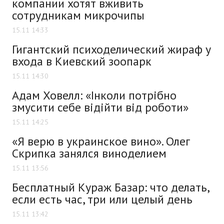
компании хотят вживить
сотрудникам микрочипы
15.11 14:33
Гигантский психоделический жираф у
входа в Киевский зоопарк
15.11 14:30
Адам Ховелл: «Інколи потрібно
змусити себе відійти від роботи»
15.11 14:25
«Я верю в украинское вино». Олег
Скрипка занялся виноделием
15.11 13:56
Бесплатный Кураж Базар: что делать,
если есть час, три или целый день
15.11 13:42