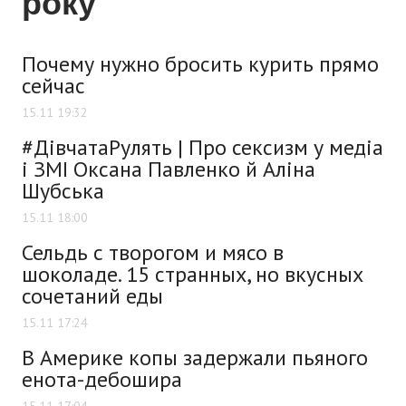
року
Почему нужно бросить курить прямо
сейчас
15.11 19:32
#ДівчатаРулять | Про сексизм у медіа
і ЗМІ Оксана Павленко й Аліна
Шубська
15.11 18:00
Сельдь с творогом и мясо в
шоколаде. 15 странных, но вкусных
сочетаний еды
15.11 17:24
В Америке копы задержали пьяного
енота-дебошира
15.11 17:04