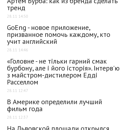
Артем Бурба: как из бренда сделать
тренд
28.11 14:50
GoEng - новое приложение,
призванное помочь каждому, кто
учит английский
28.11 14:46
«Головне - не тільки гарний смак
бурбону, але і його історія». Інтерв'ю
з майстром-дистилером Едді
Расселлом
28.11 12:47
В Америке определили лучший
фильм года
28.11 12:37
На Львовской площади открылся