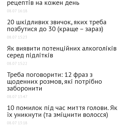
рецептів на кожен день
08.07 16:18
20 шкідливих звичок, яких треба
позбутися до 30 (краще – зараз)
08.07 15:23
Як виявити потенційних алкоголіків
серед підлітків
08.07 15:22
Треба поговорити: 12 фраз з
щоденних розмов, які потрібно
заборонити
08.07 13:47
10 помилок під час миття голови. Як
їх уникнути (та зміцнити волосся)
08.07 13:18