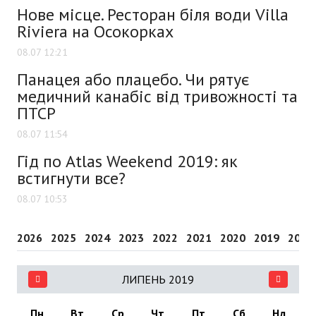
Нове місце. Ресторан біля води Villa
Riviera на Осокорках
08.07 12:21
Панацея або плацебо. Чи рятує
медичний канабіс від тривожності та
ПТСР
08.07 11:54
Гід по Atlas Weekend 2019: як
встигнути все?
08.07 10:53
2026
2025
2024
2023
2022
2021
2020
2019
2018
ЛИПЕНЬ 2019
Пн
Вт
Ср
Чт
Пт
Сб
Нд