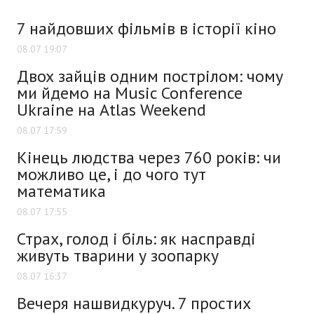
7 найдовших фільмів в історії кіно
08.07 19:07
Двох зайців одним пострілом: чому
ми йдемо на Music Conference
Ukraine на Atlas Weekend
08.07 17:59
Кінець людства через 760 років: чи
можливо це, і до чого тут
математика
08.07 17:55
Страх, голод і біль: як насправді
живуть тварини у зоопарку
08.07 16:37
Вечеря нашвидкуруч. 7 простих