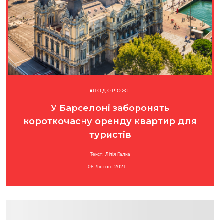
ПОДОРОЖІ
У Барселоні заборонять
короткочасну оренду квартир для
туристів
Текст: Лілія Галка
08 Лютого 2021