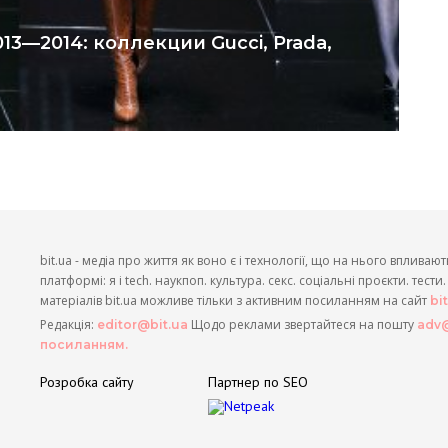
13—2014: коллекции Gucci, Prada,
bit.ua - медіа про життя як воно є і технології, що на нього впливают
платформі: я і tech. наукпоп. культура. секс. соціальні проєкти. тест
матеріалів bit.ua можливе тільки з активним посиланням на сайт
bi
Редакція:
Щодо реклами звертайтеся на пошту
editor@bit.ua
adv@
посиланням.
Розробка сайту
Партнер по SEO