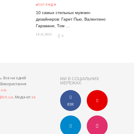
ПОГЛЯДИ
10 самых стильных мужчин-
дизайнеров: Гарет Пью, Валентино
Гаравани, Том …
14.11.2012
3
ь. Все на одній
МИ В СОЦІАЛЬНИХ
МЕРЕЖАХ
и. Використання
.
t.ua
. Медіа-кіт
bit.ua
за
83K