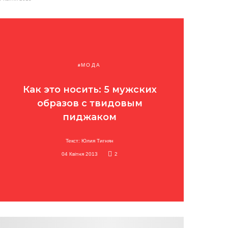
МОДА
Как это носить: 5 мужских
образов с твидовым
пиджаком
Текст: Юлия Тигнян
04 Квітня 2013
2