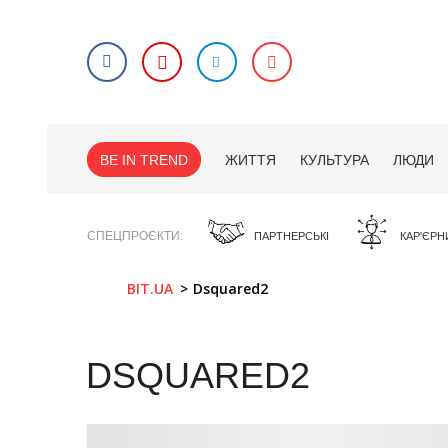
BE IN TREND
ЖИТТЯ
КУЛЬТУРА
ЛЮДИ
СПЕЦПРОЄКТИ
ПАРТНЕРСЬКІ
КАР'ЄРН
BIT.UA
Dsquared2
DSQUARED2