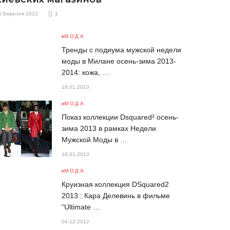
5 Березня 2013
1
МОДА
Тренды с подиума мужской недели
моды в Милане осень-зима 2013-
2014: кожа, …
18.01.2013
МОДА
Показ коллекции Dsquared² осень-
зима 2013 в рамках Недели
Мужской Моды в …
16.01.2013
МОДА
Круизная коллекция DSquared2
2013 : Кара Делевинь в фильме
“Ultimate …
04.12.2012