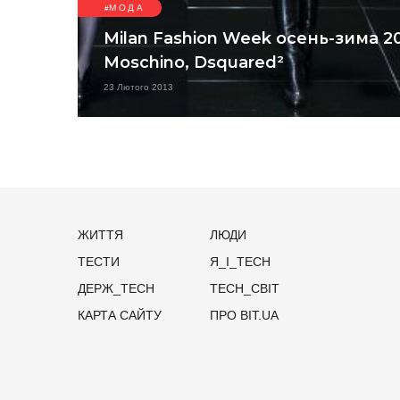
МОДА
Milan Fashion Week осень-зима 20
Moschino, Dsquared²
23 Лютого 2013
ЖИТТЯ
ЛЮДИ
ТЕСТИ
Я_І_TECH
ДЕРЖ_TECH
TECH_СВІТ
КАРТА САЙТУ
ПРО BIT.UA