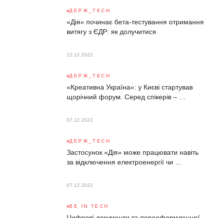
ДЕРЖ_TECH
«Дія» починає бета-тестування отримання
витягу з ЄДР: як долучитися
12.12.2022
ДЕРЖ_TECH
«Креативна Україна»: у Києві стартував
щорічний форум. Серед спікерів – …
07.12.2022
ДЕРЖ_TECH
Застосунок «Дія» може працювати навіть
за відключення електроенергії чи …
07.12.2022
BE IN TECH
Цифрові документи та переоформлення/