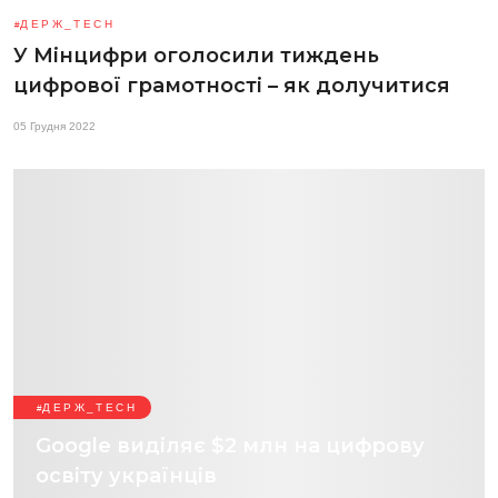
ДЕРЖ_TECH
У Мінцифри оголосили тиждень
цифрової грамотності – як долучитися
05 Грудня 2022
ДЕРЖ_TECH
Google виділяє $2 млн на цифрову
освіту українців