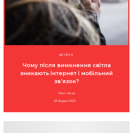
ВІЙНА
Чому після вимкнення світла
зникають інтернет і мобільний
зв’язок?
Текст: bit.ua
28 Грудня 2022