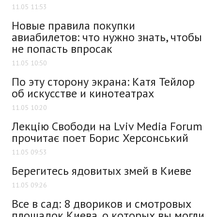
11.05 11:53
Новые правила покупки
авиабилетов: что нужно знать, чтобы
не попасть впросак
11.05 10:50
По эту сторону экрана: Катя Тейлор
об искусстве и кинотеатрах
11.05 10:20
Лекцію Свободи на Lviv Media Forum
прочитає поет Борис Херсонський
11.05 09:53
Берегитесь ядовитых змей в Киеве
11.05 09:26
Все в сад: 8 двориков и смотровых
площадок Киева, о которых вы могли