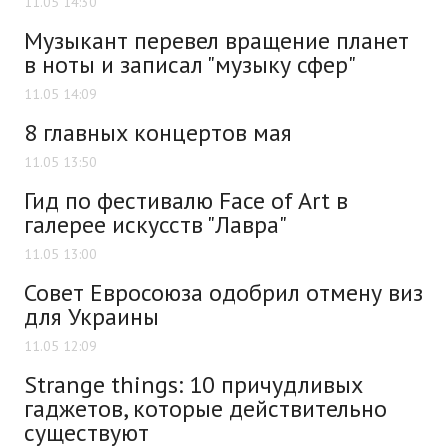
11.05 14:30
Музыкант перевел вращение планет
в ноты и записал "музыку сфер"
11.05 14:09
8 главных концертов мая
11.05 13:50
Гид по фестивалю Face of Art в
галерее искусств "Лавра"
11.05 13:00
Совет Евросоюза одобрил отмену виз
для Украины
11.05 12:09
Strange things: 10 причудливых
гаджетов, которые действительно
существуют