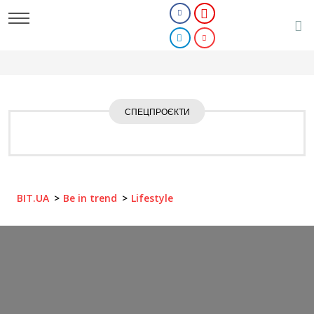
СПЕЦПРОЄКТИ
BIT.UA
Be in trend
Lifestyle