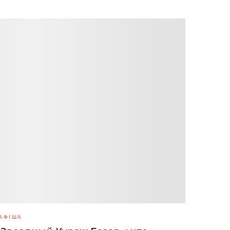
АФІША