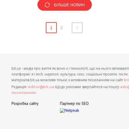
БІЛЬШЕ НОВИН
1
2
bit.ua - медіа про життя як воно є і технології, що на нього впливают
платформі: я і tech. наукпоп. культура. секс. соціальні проєкти. тест
матеріалів bit.ua можливе тільки з активним посиланням на сайт
bi
Редакція:
Щодо реклами звертайтеся на пошту
editor@bit.ua
adv@
посиланням.
Розробка сайту
Партнер по SEO