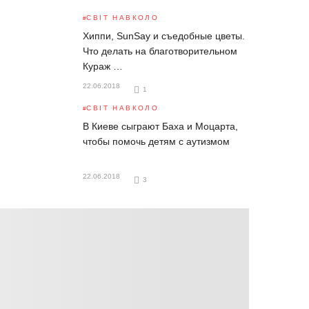
СВІТ НАВКОЛО
Хиппи, SunSay и съедобные цветы.
Что делать на благотворительном
Кураж …
22.06.2018
1
СВІТ НАВКОЛО
В Киеве сыграют Баха и Моцарта,
чтобы помочь детям с аутизмом
22.06.2018
3