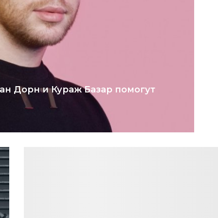
ан Дорн и Кураж Базар помогут