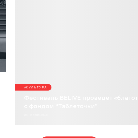
КУЛЬТУРА
Фестиваль BELIVE проведет «благ
с фондом “Таблеточки”
04 Червня 2018