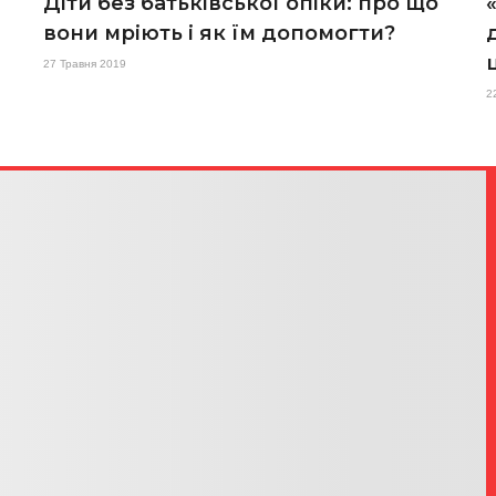
Діти без батьківської опіки: про що
вони мріють і як їм допомогти?
27 Травня 2019
2