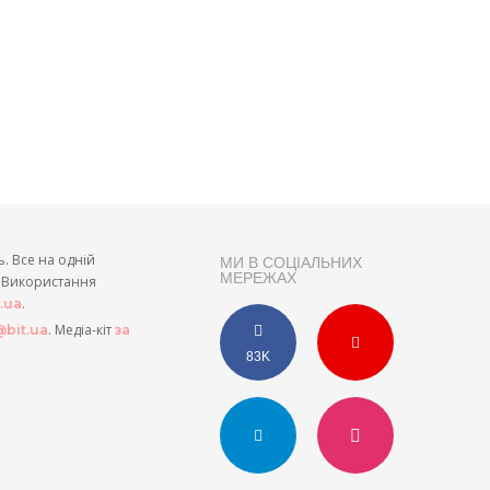
ь. Все на одній
МИ В СОЦІАЛЬНИХ
МЕРЕЖАХ
и. Використання
.
t.ua
. Медіа-кіт
bit.ua
за
83K