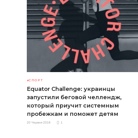
СПОРТ
Equator Challenge: украинцы
запустили беговой челлендж,
который приучит системным
пробежкам и поможет детям
20 Червня 2018
1