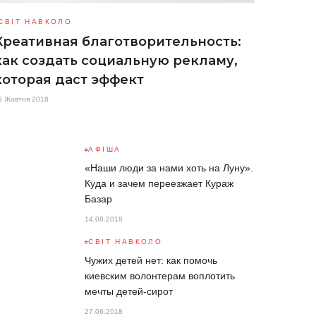
СВІТ НАВКОЛО
Креативная благотворительность:
как создать социальную рекламу,
которая даст эффект
5 Жовтня 2018
АФІША
«Наши люди за нами хоть на Луну».
Куда и зачем переезжает Кураж
Базар
14.08.2018
СВІТ НАВКОЛО
Чужих детей нет: как помочь
киевским волонтерам воплотить
мечты детей-сирот
27.06.2018