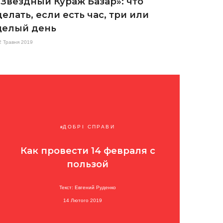
«Звездный Кураж Базар»: что
делать, если есть час, три или
целый день
2 Травня 2019
ДОБРІ СПРАВИ
Как провести 14 февраля с
пользой
Текст: Евгений Руденко
14 Лютого 2019