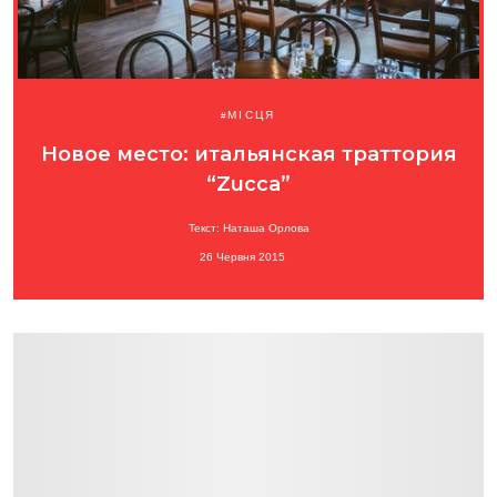
МІСЦЯ
Новое место: итальянская траттория
“Zucca”
Текст: Наташа Орлова
26 Червня 2015