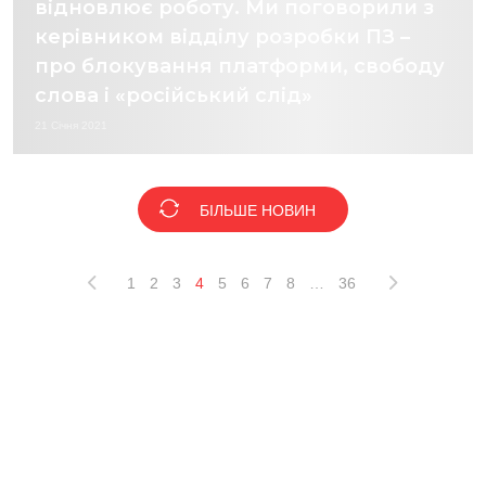
відновлює роботу. Ми поговорили з
керівником відділу розробки ПЗ –
про блокування платформи, свободу
слова і «російський слід»
21 Січня 2021
БІЛЬШЕ НОВИН
1
2
3
4
5
6
7
8
…
36