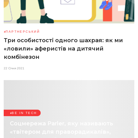
ПАРТНЕРСЬКИЙ
Три особистості одного шахрая: як ми
«ловили» аферистів на дитячий
комбінезон
22 Січня 2021
BE IN TECH
Соцмережа Parler, яку називають
«твітером для праворадикалів»,