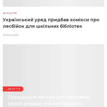
СОЦІУМ
Український уряд придбав комікси про
лесбійок для шкільних бібліотек
28 Січня 2021
ЖИТТЯ
Тренування Кегеля для чоловіків:
прості вправи, які поліпшують