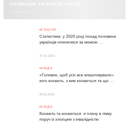
потенцію та якість сексу
27 Січня 2021
СОЦІУМ
Статистика: у 2020 році понад половини
українців опинилися за межою …
27.01.2021
ЛЮДИ
«Головне, щоб усіх все влаштовувало»:
кого кохають, з ким кохаються та що …
26.01.2021
ЛЮДИ
Кохають та кохаються: я плачу в ліжку
поруч із хлопцем з інвалідністю