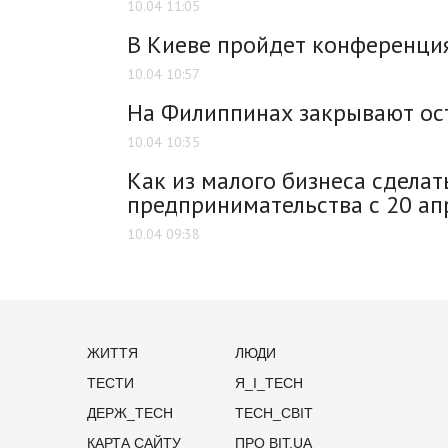
10.04 11:05
В Киеве пройдет конференция
10.04 10:57
На Филиппинах закрывают ост
10.04 10:35
Как из малого бизнеса сдела
предпринимательства с 20 ап
10.04 09:38
ЖИТТЯ
ЛЮДИ
ТЕСТИ
Я_І_TECH
ДЕРЖ_TECH
TECH_СВІТ
КАРТА САЙТУ
ПРО BIT.UA