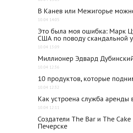
В Канев или Межигорье можно
10.04 14:05
Это была моя ошибка: Марк Ц
США по поводу скандальной 
10.04 13:09
Миллионер Эдвард Дубинский
10.04 12:36
10 продуктов, которые подн
10.04 12:32
Как устроена служба аренды в
10.04 12:11
Создатели The Bar и The Cake
Печерске