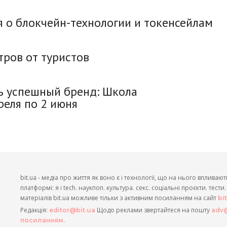
 о блокчейн-технологии и токенсейлам
ров от туристов
ть успешный бренд: Школа
реля по 2 июня
bit.ua - медіа про життя як воно є і технології, що на нього впливают
платформі: я і tech. наукпоп. культура. секс. соціальні проєкти. тест
матеріалів bit.ua можливе тільки з активним посиланням на сайт
bi
Редакція:
Щодо реклами звертайтеся на пошту
editor@bit.ua
adv@
посиланням.