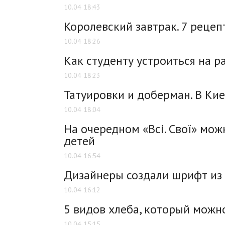
10.04 18:43
Королевский завтрак. 7 реце
10.04 18:26
Как студенту устроиться на р
10.04 18:23
Татуировки и доберман. В Ки
10.04 18:04
На очередном «Всі. Свої» мо
детей
10.04 16:54
Дизайнеры создали шрифт из 
10.04 16:12
5 видов хлеба, который можн
10.04 15:15