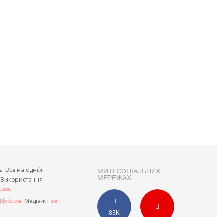
ь. Все на одній
МИ В СОЦІАЛЬНИХ
МЕРЕЖАХ
и. Використання
.
t.ua
. Медіа-кіт
bit.ua
за
83K