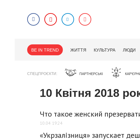
BE IN TREND
ЖИТТЯ
КУЛЬТУРА
ЛЮДИ
СПЕЦПРОЄКТИ
ПАРТНЕРСЬКІ
КАР'ЄРН
10 Квітня 2018 ро
Что такое женский презервати
10.04 19:24
«Укрзалізниця» запускает де