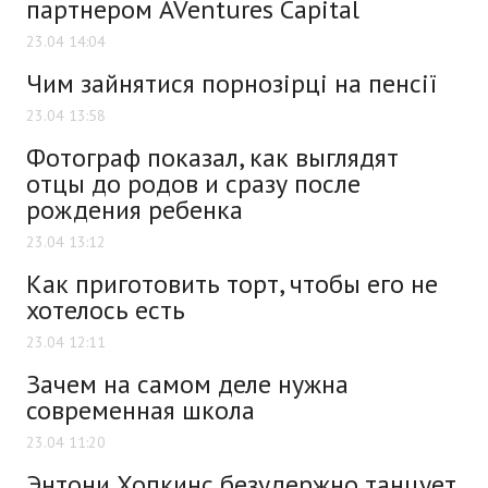
партнером AVentures Capital
23.04 14:04
Чим зайнятися порнозірці на пенсії
23.04 13:58
Фотограф показал, как выглядят
отцы до родов и сразу после
рождения ребенка
23.04 13:12
Как приготовить торт, чтобы его не
хотелось есть
23.04 12:11
Зачем на самом деле нужна
современная школа
23.04 11:20
Энтони Хопкинс безудержно танцует