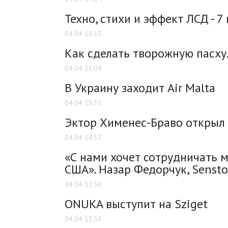
Техно, стихи и эффект ЛСД - 7
04.04 16:15
Как сделать творожную пасху
04.04 16:09
В Украину заходит Air Malta
04.04 15:35
Эктор Хименес-Браво открыл 
04.04 14:37
«С нами хочет сотрудничать 
США». Назар Федорчук, Senst
04.04 13:56
ONUKA выступит на Sziget
04.04 13:53