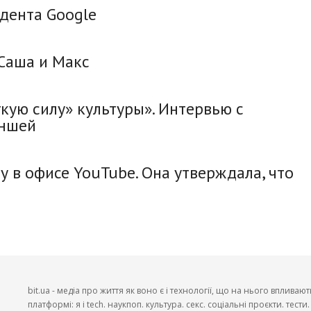
дента Google
 Саша и Макс
кую силу» культуры». Интервью с
иншей
 в офисе YouTube. Она утверждала, что
bit.ua - медіа про життя як воно є і технології, що на нього впливают
платформі: я і tech. наукпоп. культура. секс. соціальні проєкти. тест