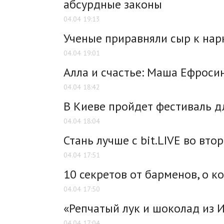
абсурдные законы
04.04 19:13
Ученые приравняли сыр к нар
04.04 19:01
Алла и счастье: Маша Ефроси
04.04 18:42
В Киеве пройдет фестиваль д
04.04 18:04
Стань лучше с bit.LIVE во вто
04.04 17:51
10 секретов от барменов, о к
04.04 17:50
«Репчатый лук и шоколад из 
04.04 17:04