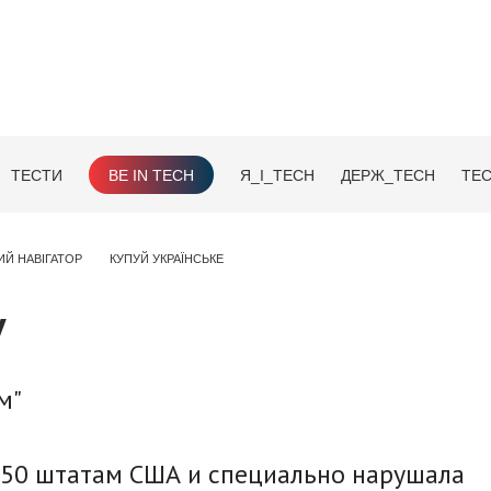
ТЕСТИ
BE IN TECH
Я_І_TECH
ДЕРЖ_TECH
TEC
ИЙ НАВІГАТОР
КУПУЙ УКРАЇНСЬКЕ
у
м"
 50 штатам США и специально нарушала