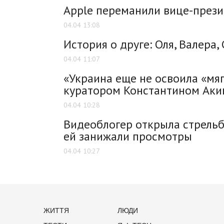
Apple переманили вице-прези
04.04 13:08
История о друге: Оля, Валера,
04.04 11:07
«Украина еще не освоила «мяг
куратором Константином Ак
04.04 10:28
Видеоблогер открыла стрельбу
ей занижали просмотры
04.04 10:27
ЖИТТЯ
ЛЮДИ