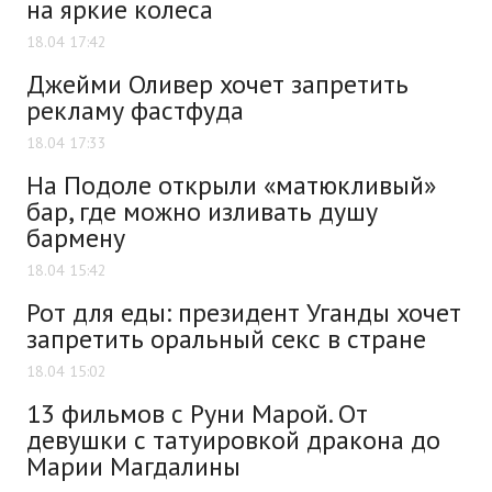
на яркие колеса
18.04 17:42
Джейми Оливер хочет запретить
рекламу фастфуда
18.04 17:33
На Подоле открыли «матюкливый»
бар, где можно изливать душу
бармену
18.04 15:42
Рот для еды: президент Уганды хочет
запретить оральный секс в стране
18.04 15:02
13 фильмов с Руни Марой. От
девушки с татуировкой дракона до
Марии Магдалины