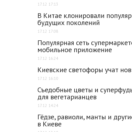
17.12 17:13
В Китае клонировали популяр
будущих поколений
17.12 17:08
Популярная сеть супермаркет
мобильное приложение
17.12 16:24
Киевские светофоры учат нов
17.12 16:10
Съедобные цветы и суперфуды
для вегетарианцев
17.12 14:24
Гёдзе, равиоли, манты и дру
в Киеве