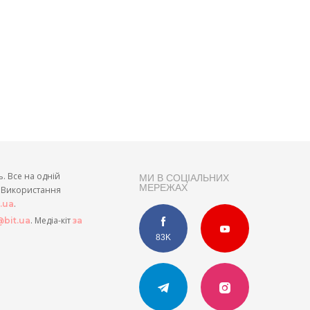
ь. Все на одній
МИ В СОЦІАЛЬНИХ
МЕРЕЖАХ
и. Використання
.
t.ua
. Медіа-кіт
bit.ua
за
83K