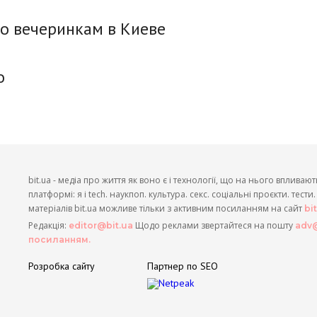
по вечеринкам в Киеве
о
bit.ua - медіа про життя як воно є і технології, що на нього впливают
платформі: я і tech. наукпоп. культура. секс. соціальні проєкти. тест
матеріалів bit.ua можливе тільки з активним посиланням на сайт
bi
Редакція:
Щодо реклами звертайтеся на пошту
editor@bit.ua
adv@
посиланням.
Розробка сайту
Партнер по SEO