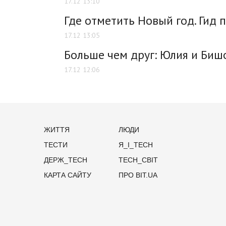
17.12 13:10
Где отметить Новый год. Гид 
17.12 13:05
Больше чем друг: Юлия и Биш
17.12 12:06
ЖИТТЯ
ЛЮДИ
ТЕСТИ
Я_І_TECH
ДЕРЖ_TECH
TECH_СВІТ
КАРТА САЙТУ
ПРО BIT.UA